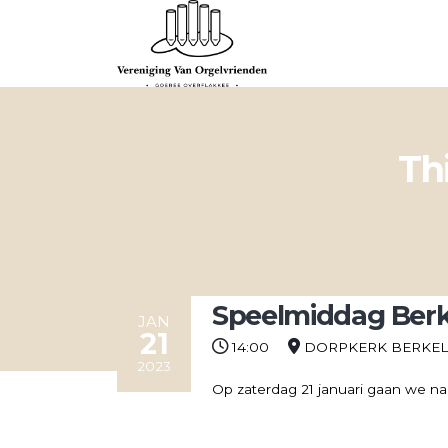
Th
Speelmiddag Berke
JAN
21
14:00
DORPKERK BERKEL
2023
Op zaterdag 21 januari gaan we na