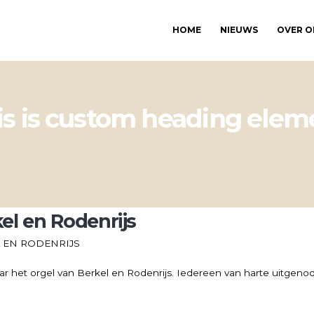
HOME
NIEUWS
OVER O
is is custom heading elem
l en Rodenrijs
 EN RODENRIJS
ar het orgel van Berkel en Rodenrijs. Iedereen van harte uitgenod